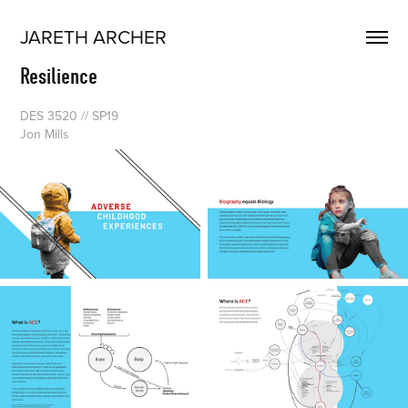
JARETH ARCHER
Resilience
DES 3520 // SP19
Jon Mills